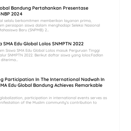
lobal Bandung Pertahankan Presentase
 SNBP 2024
al selalu berkomitmen memberikan layanan prima,
am persiapan siswa dalam menghadapi Seleksi Nasional
ahasiswa Baru (SNPMB) 2…
a SMA Edu Global Lolos SNMPTN 2022
m Siswa SMA Edu Global Lolos masuk Perguruan Tinggi
jalur SNMPTN 2022. Berikut daftar siswa yang lolos:Fadlan
diterima…
g Participation In The International Nadwah In
SMA Edu Global Bandung Achieves Remarkable
globalization, participation in international events serves as
nifestation of the Muslim community's contribution to