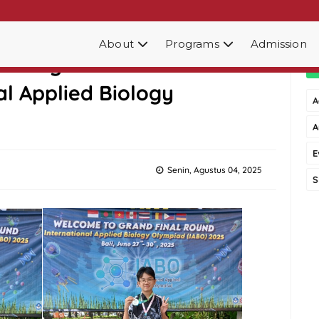
About
Programs
Admission
aih Tiga Medali Pada
al Applied Biology
A
A
E
Senin, Agustus 04, 2025
S