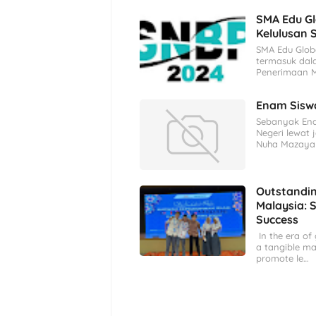
SMA Edu G
Kelulusan
SMA Edu Glob
termasuk dal
Penerimaan M
Enam Sisw
Sebanyak Ena
Negeri lewat 
Nuha Mazaya 
Outstandin
Malaysia: 
Success
In the era of 
a tangible ma
promote le…