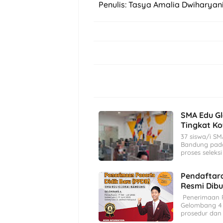
Penulis: Tasya Amalia Dwiharyani,
SMA Edu Gl
Tingkat K
37 siswa/i S
Bandung pada
proses seleks
Pendaftara
Resmi Dib
Penerimaan P
Gelombang 4 t
prosedur dan