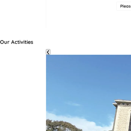
Plea
Our Activities
❮