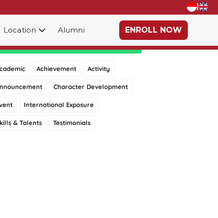
|
Location
Alumni
ENROLL NOW
Category
cademic
Achievement
Activity
nnouncement
Character Development
vent
International Exposure
kills & Talents
Testimonials