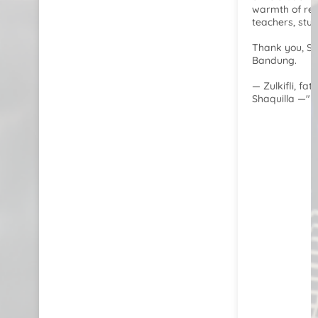
warmth of re
teachers, stu
Thank you, S
Bandung.
— Zulkifli, fa
Shaquilla —"