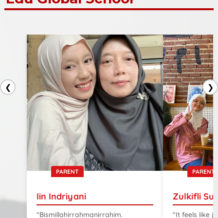
❮
❯
PARENT
PARENT
Iin Indriyani
Zulkifli Su
"Bismillahirrahmanirrahim.
"It feels like 