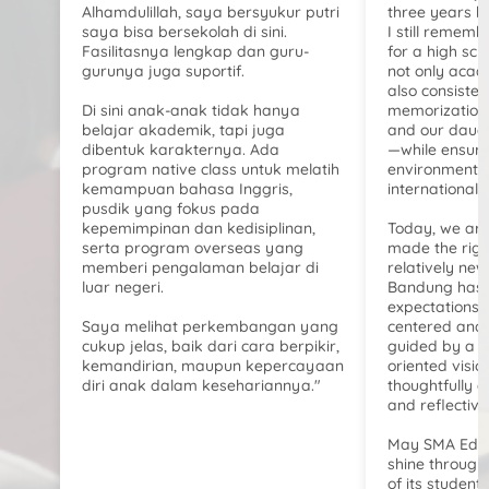
Alhamdulillah, saya bersyukur putri
three years h
saya bisa bersekolah di sini.
I still remem
Fasilitasnya lengkap dan guru-
for a high sch
gurunya juga suportif.
not only acad
also consisten
Di sini anak-anak tidak hanya
memorization,
belajar akademik, tapi juga
and our daught
dibentuk karakternya. Ada
—while ensuri
program native class untuk melatih
environment a
kemampuan bahasa Inggris,
international 
pusdik yang fokus pada
kepemimpinan dan kedisiplinan,
Today, we are
serta program overseas yang
made the righ
memberi pengalaman belajar di
relatively ne
luar negeri.
Bandung has t
expectations. 
Saya melihat perkembangan yang
centered and c
cukup jelas, baik dari cara berpikir,
guided by a s
kemandirian, maupun kepercayaan
oriented visio
diri anak dalam kesehariannya."
thoughtfully 
and reflective
May SMA Edu G
shine through
of its student