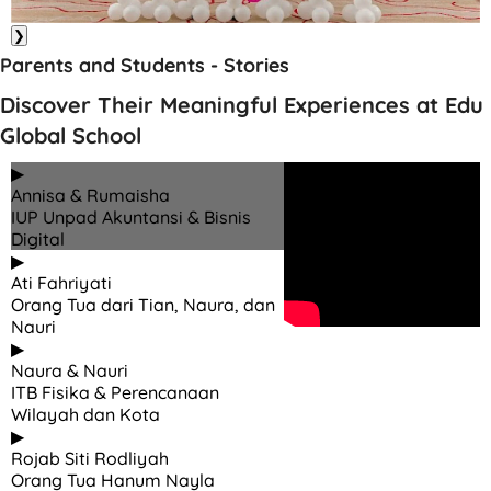
❯
Parents and Students - Stories
Discover Their Meaningful Experiences at Edu
Global School
▶
Annisa & Rumaisha
IUP Unpad Akuntansi & Bisnis
Digital
▶
Ati Fahriyati
Orang Tua dari Tian, Naura, dan
Nauri
▶
Naura & Nauri
ITB Fisika & Perencanaan
Wilayah dan Kota
▶
Rojab Siti Rodliyah
Orang Tua Hanum Nayla