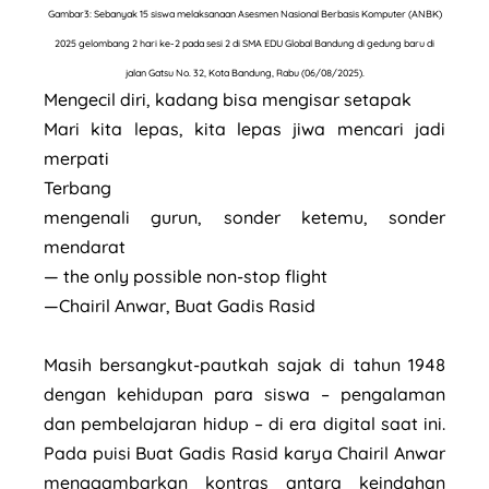
Gambar3: Sebanyak 15 siswa melaksanaan Asesmen Nasional Berbasis Komputer (ANBK)
2025 gelombang 2 hari ke-2 pada sesi 2 di SMA EDU Global Bandung di gedung baru di
jalan Gatsu No. 32, Kota Bandung, Rabu (06/08/2025).
Mengecil diri, kadang bisa mengisar setapak
Mari kita lepas, kita lepas jiwa mencari jadi
merpati
Terbang
mengenali gurun, sonder ketemu, sonder
mendarat
— the only possible non-stop flight
—Chairil Anwar, Buat Gadis Rasid
Masih bersangkut-pautkah sajak di tahun 1948
dengan kehidupan para siswa – pengalaman
dan pembelajaran hidup – di era digital saat ini.
Pada puisi Buat Gadis Rasid karya Chairil Anwar
menggambarkan kontras antara keindahan