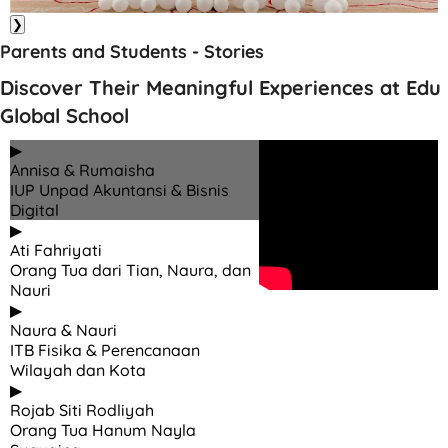
❯
Parents and Students - Stories
Discover Their Meaningful Experiences at Edu
Global School
▶
Annisa & Rumaisha
IUP Unpad Akuntansi & Bisnis
Digital
▶
Ati Fahriyati
Orang Tua dari Tian, Naura, dan
Nauri
▶
Naura & Nauri
ITB Fisika & Perencanaan
Wilayah dan Kota
▶
Rojab Siti Rodliyah
Orang Tua Hanum Nayla