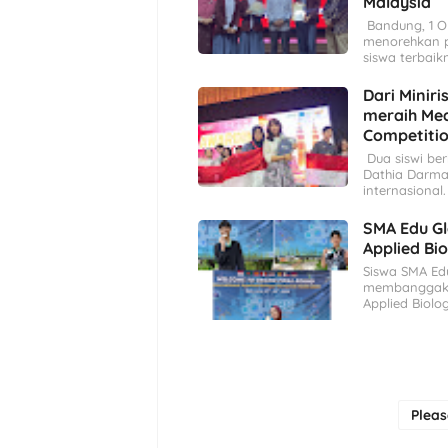
Malaysia
Bandung, 1 O
menorehkan p
siswa terbai
Dari Minir
meraih Med
Competitio
Dua siswi ber
Dathia Darma
internasional
SMA Edu Gl
Applied Bio
Siswa SMA Ed
membanggakan
Applied Biol
Plea