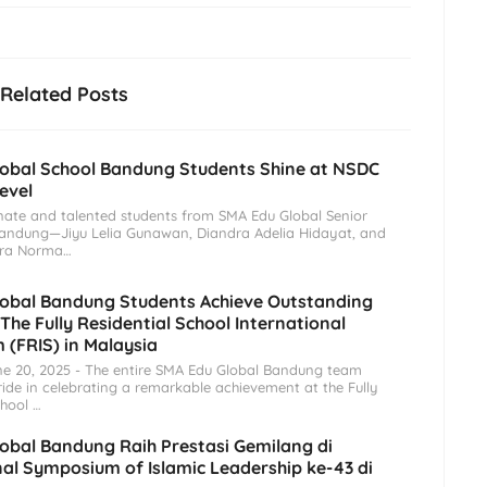
Related Posts
obal School Bandung Students Shine at NSDC
evel
ate and talented students from SMA Edu Global Senior
Bandung—Jiyu Lelia Gunawan, Diandra Adelia Hidayat, and
dra Norma…
obal Bandung Students Achieve Outstanding
The Fully Residential School International
(FRIS) in Malaysia
e 20, 2025 - The entire SMA Edu Global Bandung team
ride in celebrating a remarkable achievement at the Fully
chool …
obal Bandung Raih Prestasi Gemilang di
nal Symposium of Islamic Leadership ke-43 di