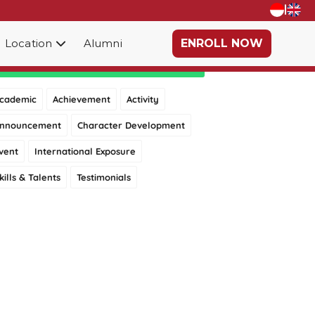
|
Location
Alumni
ENROLL NOW
Category
cademic
Achievement
Activity
nnouncement
Character Development
vent
International Exposure
kills & Talents
Testimonials