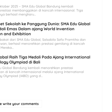
ktober 2025 – SMA Edu Global Bandung kembali
restasi membanggakan di kancah internasional. Tiga
knya berhasil mengharu…
iset Sekolah ke Panggung Dunia: SMA Edu Global
ali Emas Dalam ajang World Invention
n and Exhibition
bakat dari SMA Edu Global, Salsabila Safa Pramtiha dan
wan, berhasil menorehkan prestasi gemilang di kancah
. Mereka…
obal Raih Tiga Medali Pada Ajang International
logy Olympiad di Bali
u Global Bandung kembali menorehkan prestasi
 di kancah internasional melalui ajang International
ogy Olympiad (IABO) yang d…
se write your comments