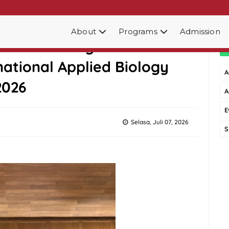
About
Programs
Admission
obal Bandung Raih Silver
ational Applied Biology
A
2026
A
E
Selasa, Juli 07, 2026
S