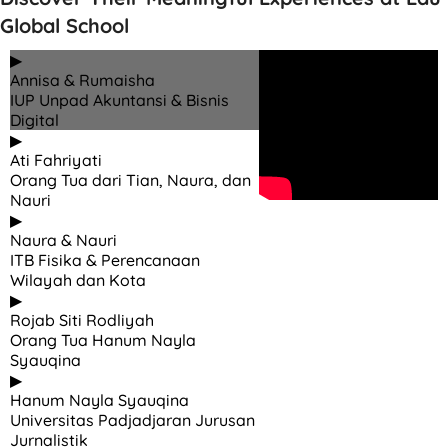
Global School
▶
Annisa & Rumaisha
IUP Unpad Akuntansi & Bisnis
Digital
▶
Ati Fahriyati
Orang Tua dari Tian, Naura, dan
Nauri
▶
Naura & Nauri
ITB Fisika & Perencanaan
Wilayah dan Kota
▶
Rojab Siti Rodliyah
Orang Tua Hanum Nayla
Syauqina
▶
Hanum Nayla Syauqina
Universitas Padjadjaran Jurusan
Jurnalistik