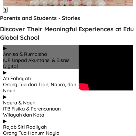
❯
Parents and Students - Stories
Discover Their Meaningful Experiences at Edu
Global School
▶
Annisa & Rumaisha
IUP Unpad Akuntansi & Bisnis
Digital
▶
Ati Fahriyati
Orang Tua dari Tian, Naura, dan
Nauri
▶
Naura & Nauri
ITB Fisika & Perencanaan
Wilayah dan Kota
▶
Rojab Siti Rodliyah
Orang Tua Hanum Nayla