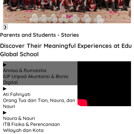
❯
Parents and Students - Stories
Discover Their Meaningful Experiences at Edu
Global School
▶
Annisa & Rumaisha
IUP Unpad Akuntansi & Bisnis
Digital
▶
Ati Fahriyati
Orang Tua dari Tian, Naura, dan
Nauri
▶
Naura & Nauri
ITB Fisika & Perencanaan
Wilayah dan Kota