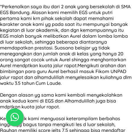
"Perkenalkan saya ibu dari 2 anak yang bersekolah di SMA
EGS Bandung. Alasan kami memilih EGS untuk putri
pertama kami krn pihak sekolah dapat memahami
karakter anak kami yg pada saat itu mempunyai banyak
kegiatan di luar akademik, dan dgn kemampuannya itu
EGS malah banyak melibatkan Aurel dalam lomba lomba
di luar sekolah, sehingga beberapa diantaranya
memdapatkan prestasi. Suasana belajar yg tidak
menegangkan dan jumlah anak di kelas yang hanya 20
orang sangat cocok untuk Aurel shingga menghantarkan
Aurel mendptkan kuota jalur rapot.Mengikuti arahan dan
bimbingan para guru Aurel berhasil masuk Fikom UNPAD
jalur rapot dan alhamdulillah menyelesaikan kuliahnya dlm
waktu 3.5 tahun Cum Laude.
Dengan alasan yg sama kami kembali menyekolahkan
anak kedua kami di EGS dan Alhamdulillah juga bisa
mdptkan kuota jalur rapot.
Kedua anak kami menguasai keterampilam berbahas
inggris yg bagus tanpa mengikuti les d luar sekolah,
Rayhan memiliki score ielts 7.5 sehingga bisa mendaftar