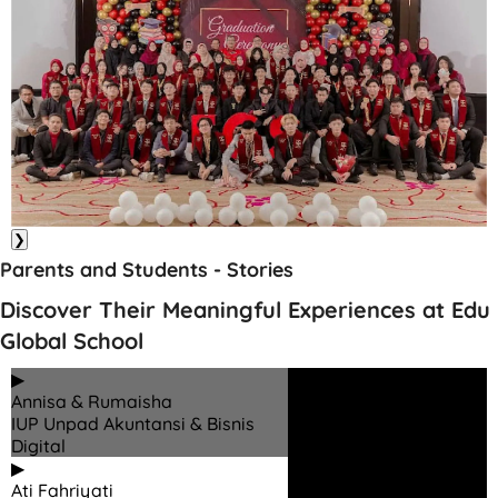
❯
Parents and Students - Stories
Discover Their Meaningful Experiences at Edu
Global School
▶
Annisa & Rumaisha
IUP Unpad Akuntansi & Bisnis
Digital
▶
Ati Fahriyati