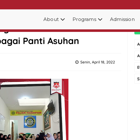
About
Programs
Admission
agikan Paket Bantuan
agai Panti Asuhan
A
A
Senin, April 18, 2022
E
S