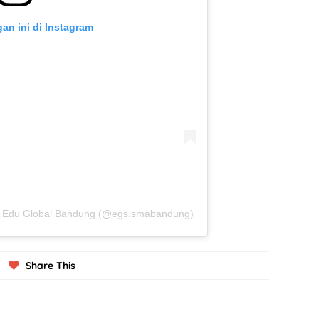
gan ini di Instagram
A Edu Global Bandung (@egs.smabandung)
Share This