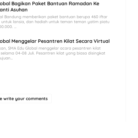
lobal Bagikan Paket Bantuan Ramadan Ke
anti Asuhan
al Bandung memberikan paket bantuan berupa 460 iftar
 untuk lansia, dan hadiah untuk teman teman yatim piatu
00.000. …
obal Menggelar Pesantren Kilat Secara Virtual
an, SMA Edu Global menggelar acara pesantren kilat
l selama 04-08 Juli. Pesantren kilat yang biasa disingkat
tujuan…
se write your comments