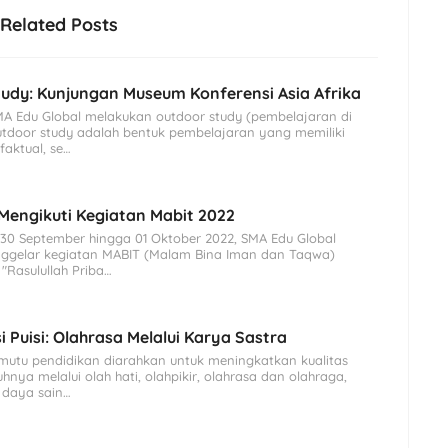
Related Posts
udy: Kunjungan Museum Konferensi Asia Afrika
MA Edu Global melakukan outdoor study (pembelajaran di
Outdoor study adalah bentuk pembelajaran yang memiliki
aktual, se…
Mengikuti Kegiatan Mabit 2022
 30 September hingga 01 Oktober 2022, SMA Edu Global
gelar kegiatan MABIT (Malam Bina Iman dan Taqwa)
"Rasulullah Priba…
i Puisi: Olahrasa Melalui Karya Sastra
mutu pendidikan diarahkan untuk meningkatkan kualitas
hnya melalui olah hati, olahpikir, olahrasa dan olahraga,
 daya sain…