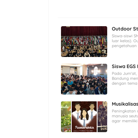
Outdoor St
Siswa-siswi S
luar kelas). 
pengetahuan f
Siswa EGS 
Pada Jum'at,
Bandung meng
dengan tema 
Musikalisas
Peningkatan 
manusia seutu
agar memiliki