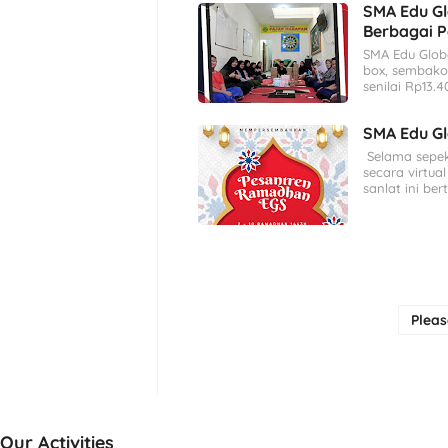
SMA Edu G
Berbagai P
SMA Edu Glob
box, sembako
senilai Rp13.4
SMA Edu Gl
Selama sepek
secara virtua
sanlat ini ber
Plea
Our Activities