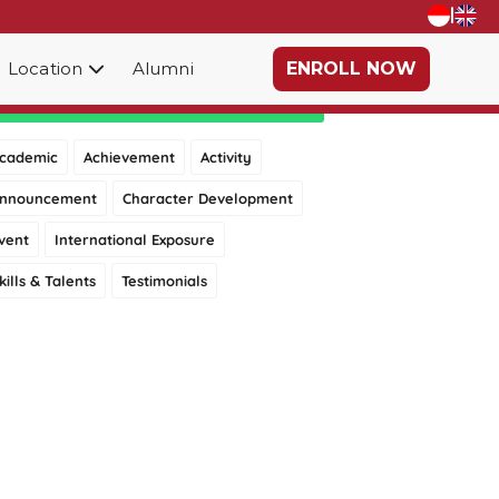
|
Location
Alumni
ENROLL NOW
Category
cademic
Achievement
Activity
nnouncement
Character Development
vent
International Exposure
kills & Talents
Testimonials