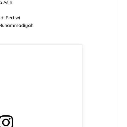
a Asih
di Pertiwi
h Muhammadiyah