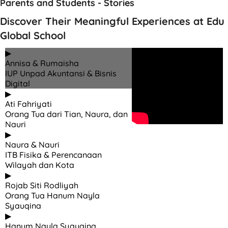
Parents and Students - Stories
Discover Their Meaningful Experiences at Edu
Global School
▶
Annisa & Rumaisha
IUP Unpad Akuntansi & Bisnis
Digital
▶
Ati Fahriyati
Orang Tua dari Tian, Naura, dan
Nauri
▶
Naura & Nauri
ITB Fisika & Perencanaan
Wilayah dan Kota
▶
Rojab Siti Rodliyah
Orang Tua Hanum Nayla
Syauqina
▶
Hanum Nayla Syauqina