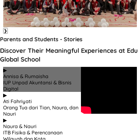
❯
Parents and Students - Stories
Discover Their Meaningful Experiences at Edu
Global School
▶
Annisa & Rumaisha
IUP Unpad Akuntansi & Bisnis
Digital
▶
Ati Fahriyati
Orang Tua dari Tian, Naura, dan
Nauri
▶
Naura & Nauri
ITB Fisika & Perencanaan
Wilayah dan Kota