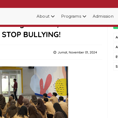
About
Programs
Admission
I: Langkah Kecil,
 STOP BULLYING!
A
A
Jumat, November 01, 2024
E
S