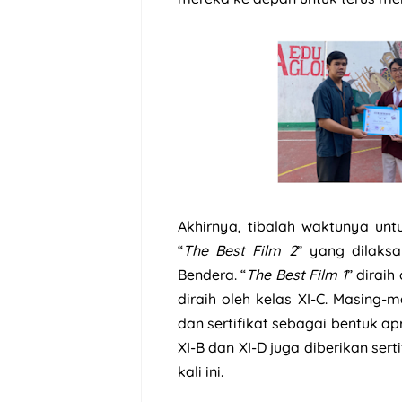
Akhirnya, tibalah waktunya un
“
The Best Film 2
” yang dilaks
Bendera. “
The Best Film 1
” diraih
diraih oleh kelas XI-C. Masing-
dan sertifikat sebagai bentuk ap
XI-B dan XI-D juga diberikan ser
kali ini.