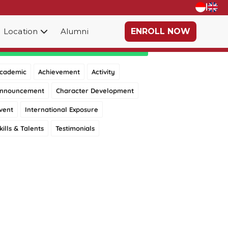
|
Location
Alumni
ENROLL NOW
Category
cademic
Achievement
Activity
nnouncement
Character Development
vent
International Exposure
kills & Talents
Testimonials